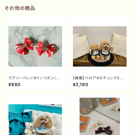
その他の商品
ラブリーバレンタインリボン（バ
【再販】ベロアキルティングスタ
レッタ）
イ（カスタム可）
¥880
¥3,180