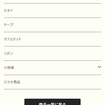
スタイ
ケープ
カフェマット
リボン
小物類
ポーチ
コラボ商品
迷子札
商品一覧に戻る