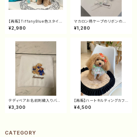
【再販】TiffanyBlue色スタイ
マカロン柄ケープのリボンのみ
（カスタム可）
（リボン単品）
¥2,980
¥1,280
テディベアお名前刺繍入りバス
【再販】ハートキルティングカフェ
タオル
マット
¥3,300
¥4,500
CATEGORY