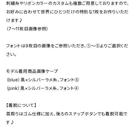
刺繍糸やリボンカラーのカスタムも複数ご用意しておりますので、
お好みに合わせて世界にひとつだけの特別な1枚をお作りいただ
けます♪
（7〜11枚目画像参照）
フォントは9枚目の画像をご参照いただき、①〜⑤よりご選択くだ
さい。
モデル着用商品画像ケープ
（blue）黒×シルバーラメ糸、フォント⑤
（pink）黒×シルバーラメ糸、フォント④
【着脱について】
首周りはゴム仕様に加え、後ろのスナップボタンでも着脱可能で
す♪