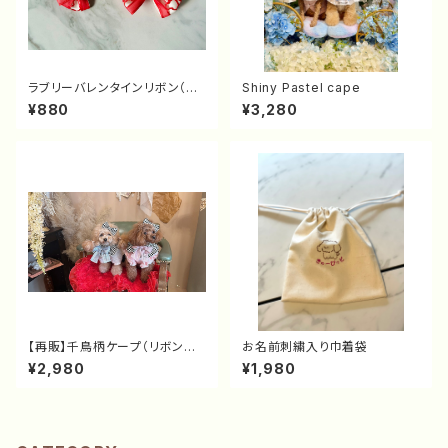
ラブリーバレンタインリボン（バ
Shiny Pastel cape
レッタ）
¥880
¥3,280
【再販】千鳥柄ケープ（リボン付
お名前刺繍入り巾着袋
ケープ）
¥2,980
¥1,980