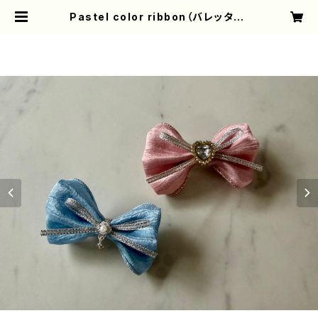
Pastel color ribbon（バレッタ） |
Age3