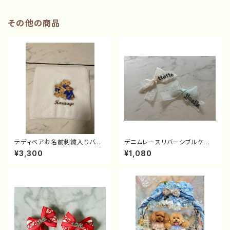
その他の商品
テディベアお名前刺繍入りバス
デニムレースリバーシブルケー
タオル
プのリボンのみ（リボン単品）
¥3,300
¥1,080