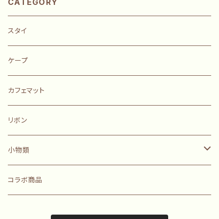
CATEGORY
スタイ
ケープ
カフェマット
リボン
小物類
ポーチ
コラボ商品
迷子札