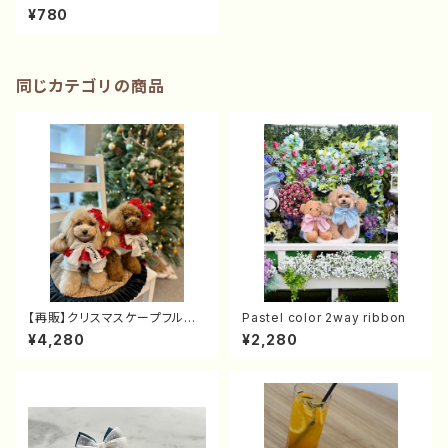
タ）
¥780
同じカテゴリの商品
【再販】クリスマスケープフルセッ
Pastel color 2way ribbon
ト（リボン付ケープ+リボンバレ
¥4,280
¥2,280
ッタ）