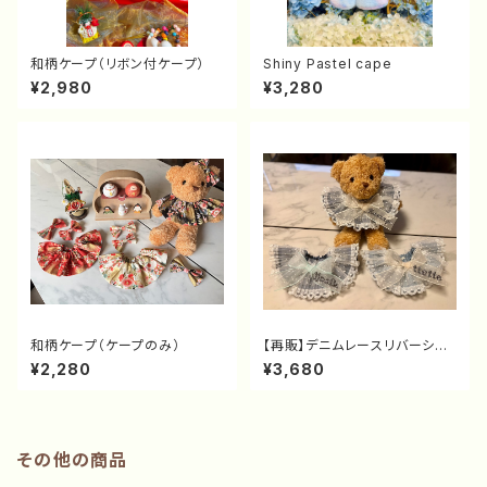
和柄ケープ（リボン付ケープ）
Shiny Pastel cape
¥2,980
¥3,280
和柄ケープ（ケープのみ）
【再販】デニムレースリバーシブ
ルケープ
¥2,280
¥3,680
その他の商品