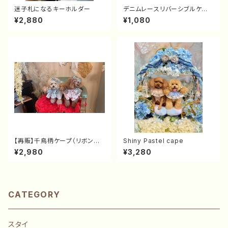
迷子札になるキーホルダー
デニムレースリバーシブルケー
プのリボンのみ（リボン単品）
¥2,880
¥1,080
【再販】千鳥柄ケープ（リボン付
Shiny Pastel cape
ケープ）
¥2,980
¥3,280
CATEGORY
スタイ