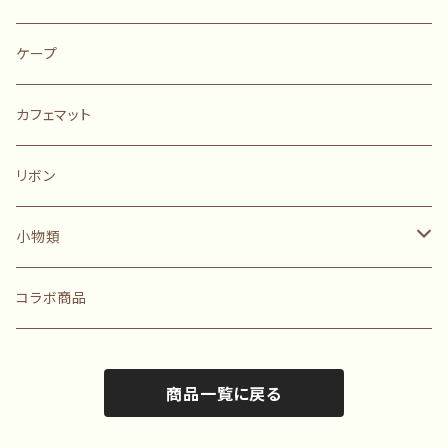
ケープ
カフェマット
リボン
小物類
ポーチ
コラボ商品
迷子札
商品一覧に戻る
巾着袋