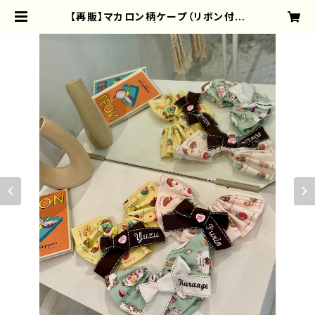
【再販】マカロン柄ケープ（リボン付ケ
ープ） | Age3